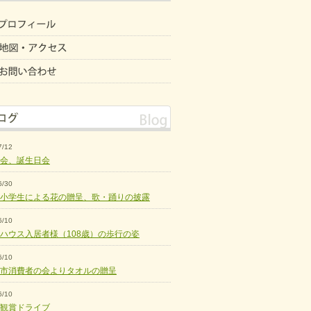
7/12
会、誕生日会
6/30
小学生による花の贈呈、歌・踊りの披露
6/10
ハウス入居者様（108歳）の歩行の姿
6/10
市消費者の会よりタオルの贈呈
6/10
観賞ドライブ