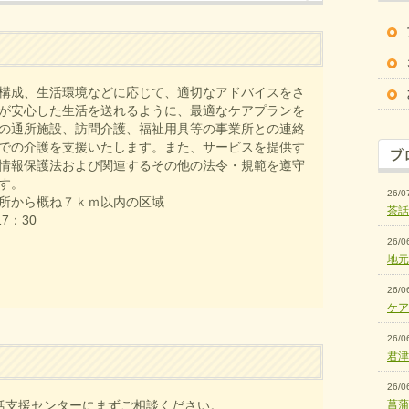
構成、生活環境などに応じて、適切なアドバイスをさ
が安心した生活を送れるように、最適なケアプランを
の通所施設、訪問介護、福祉用具等の事業所との連絡
での介護を支援いたします。また、サービスを提供す
情報保護法および関連するその他の法令・規範を遵守
す。
26/0
所から概ね７ｋｍ以内の区域
茶話
7：30
26/0
地元
26/0
ケア
26/0
君津
26/0
括支援センターにまずご相談ください。
菖蒲