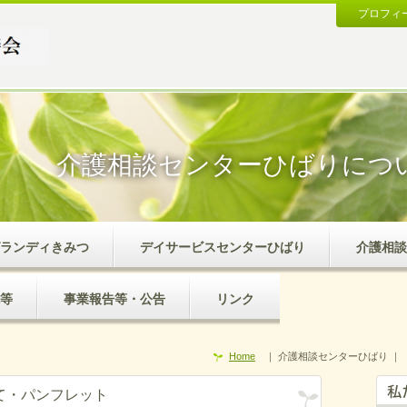
プロフィ
介護相談センターひばりにつ
ランディきみつ
デイサービスセンターひばり
介護相談
等
事業報告等・公告
リンク
Home
｜ 介護相談センターひばり ｜
て・パンフレット