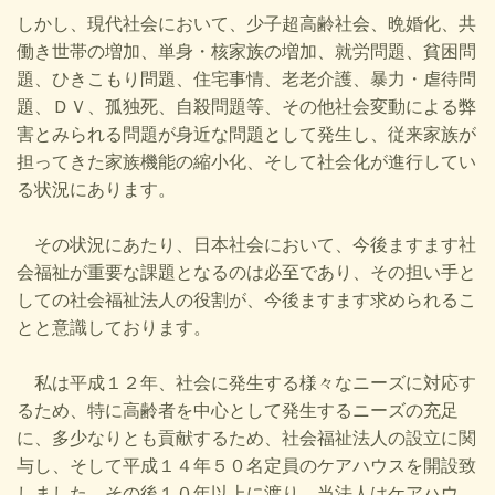
しかし、現代社会において、少子超高齢社会、晩婚化、共
働き世帯の増加、単身・核家族の増加、就労問題、貧困問
題、ひきこもり問題、住宅事情、老老介護、暴力・虐待問
題、ＤＶ、孤独死、自殺問題等、その他社会変動による弊
害とみられる問題が身近な問題として発生し、従来家族が
担ってきた家族機能の縮小化、そして社会化が進行してい
る状況にあります。
その状況にあたり、日本社会において、今後ますます社
会福祉が重要な課題となるのは必至であり、その担い手と
しての社会福祉法人の役割が、今後ますます求められるこ
とと意識しております。
私は平成１２年、社会に発生する様々なニーズに対応す
るため、特に高齢者を中心として発生するニーズの充足
に、多少なりとも貢献するため、社会福祉法人の設立に関
与し、そして平成１４年５０名定員のケアハウスを開設致
しました。その後１０年以上に渡り、当法人はケアハウ